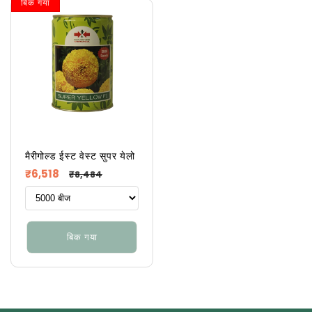
बिक गया
मैरीगोल्ड ईस्ट वेस्ट सुपर येलो
नियमित
विक्रय
₹6,518
₹8,484
रूप
कीमत
से
मूल्य
बिक गया