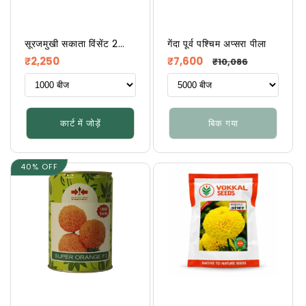
सूरजमुखी सकाता विंसेंट 2
गेंदा पूर्व पश्चिम अप्सरा पीला
विकल्प
नियमित
नियमित
विक्रय
₹2,250
₹7,600
₹10,086
रूप
रूप
कीमत
से
से
मूल्य
मूल्य
कार्ट में जोड़ें
बिक गया
40% OFF