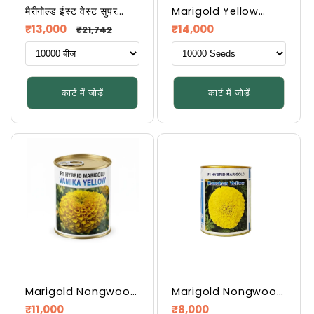
मैरीगोल्ड ईस्ट वेस्ट सुपर
Marigold Yellow
ऑरेंज
Vokkal Ambar
नियमित
विक्रय
नियमित
₹13,000
₹14,000
₹21,742
रूप
कीमत
रूप
से
से
मूल्य
मूल्य
कार्ट में जोड़ें
कार्ट में जोड़ें
Marigold Nongwoo
Marigold Nongwoo
Vamika Yellow
Kanchan Yellow
नियमित
नियमित
₹11,000
₹8,000