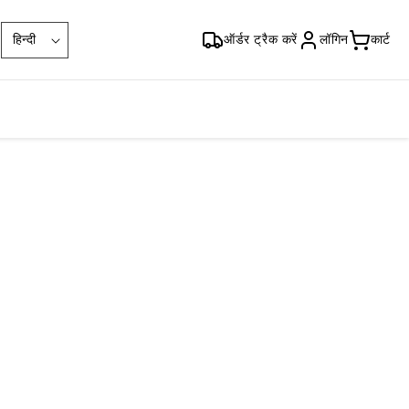
भा
हिन्दी
ऑर्डर ट्रैक करें
लॉगिन
कार्ट
षा