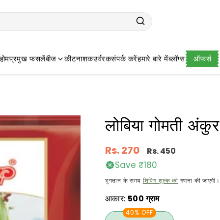
होम
प्रमुख फसलें
बीज
कीटनाशक
उर्वरक
संपर्क करें
हमारे बारे में
ब्लॉग्स
ऑफर्स
लोबिया गोमती अंकुर
नियमित
Rs. 270
Rs. 450
रूप
Save ₹180
से
विक्रय
भुगतान के समय
शिपिंग शुल्क की
गणना की जाएगी।
मूल्य
कीमत
आकार:
500 ग्राम
40% OFF