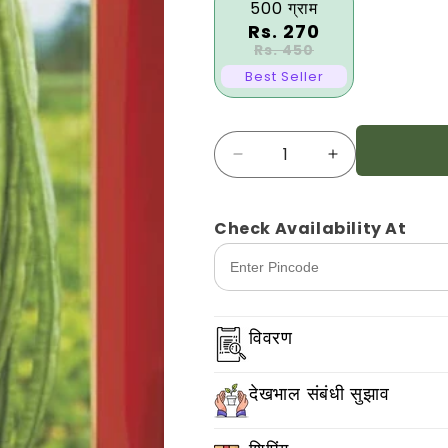
500 ग्राम
Rs. 270
Rs. 450
Best Seller
मात्रा
लोबिया
लोबिया
गोमती
गोमती
अंकुर
अंकुर
के
के
Check Availability At
लिए
लिए
मात्रा
मात्रा
घटाएँ
बढ़ाएँ
विवरण
देखभाल संबंधी सुझाव