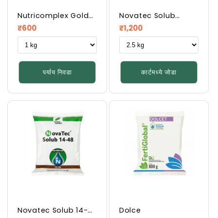
Nutricomplex Gold
Novatec Solub
6-27-00
14.8.30
नियमित
नियमित
₹600
₹1,200
किंमत
किंमत
पर्याय निवडा
कार्टमध्ये जोडा
Novatec Solub 14-
Dolce