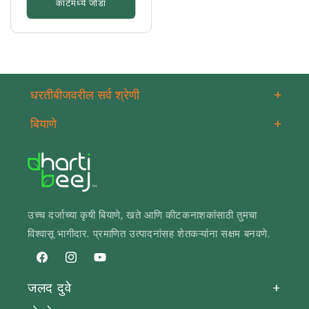
कार्टमध्ये जोडा
धरतीबीजवरील सर्व श्रेणी
+
बियाणे
+
उच्च दर्जाच्या कृषी बियाणे, खते आणि कीटकनाशकांसाठी तुमचा
विश्वासू भागीदार. प्रमाणित उत्पादनांसह शेतकऱ्यांना सक्षम बनवणे.
फेसबुक
इंस्टाग्राम
यूट्यूब
जलद दुवे
+