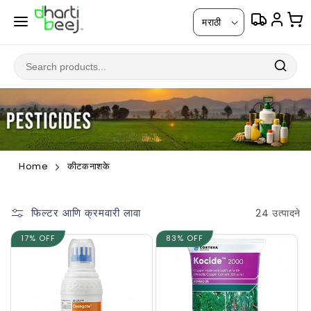
सामग्रीवर
भा
जा
मराठी
षा
Home
कीटकनाशके
फिल्टर आणि क्रमवारी लावा
24 उत्पादने
17% OFF
83% OFF