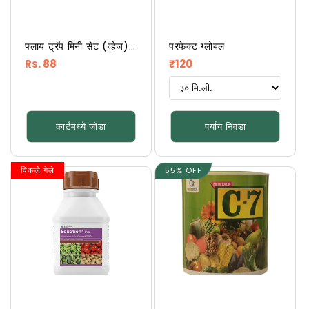
फ्लाय ट्रॅप मिनी सेट (व्हेज)
परफेक्ट ग्लोबल
बॅरिक्स
नियमित
नियमित
Rs. 88
₹120
किंमत
किंमत
कार्टमध्ये जोडा
पर्याय निवडा
विकले गेले
55% OFF