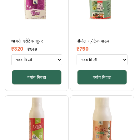
थायरो ग्रोटेक सुपर
नीमोल ग्रोटेक वाढवा
नियमित
विक्री
नियमित
₹320
₹750
₹519
किंमत
किंमत
किंमत
पर्याय निवडा
पर्याय निवडा