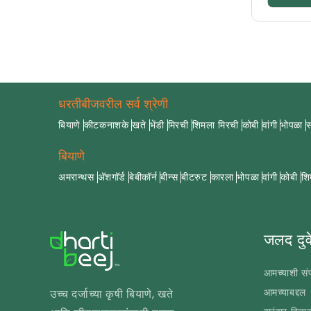
धरतीबीजवरील सर्व श्रेणी
बियाणे
कीटकनाशके
खते
भेंडी
मिरची
शिमला मिरची
कोबी
वांगी
भोपळा
स
बियाणे
अमरान्थस
अ‍ॅशगॉर्ड
बेबीकॉर्न
बीन्स
बीटरुट
कारला
भोपळा
वांगी
कोबी
शि
जलद दुव
आमच्याशी संप
आमच्याबद्दल
उच्च दर्जाच्या कृषी बियाणे, खते