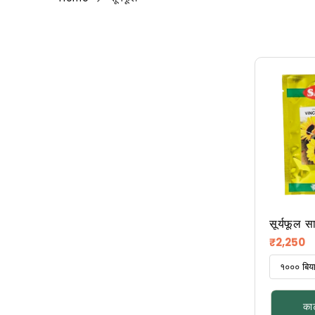
सूर्यफूल सा
चॉइस
नियमित
₹2,250
किंमत
कार