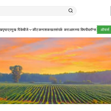
खपृष्ठ
प्रमुख पिके
बीजे
कीटकनाशक
खत
संपर्क करा
आमच्या विषयी
ब्लॉग्स
ऑफर्स