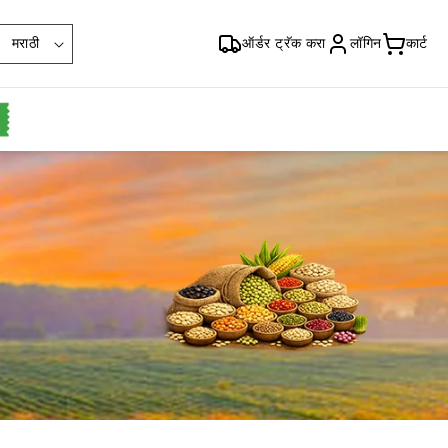
भा
मराठी
ऑर्डर ट्रॅक करा
लॉगिन
कार्ट
षा