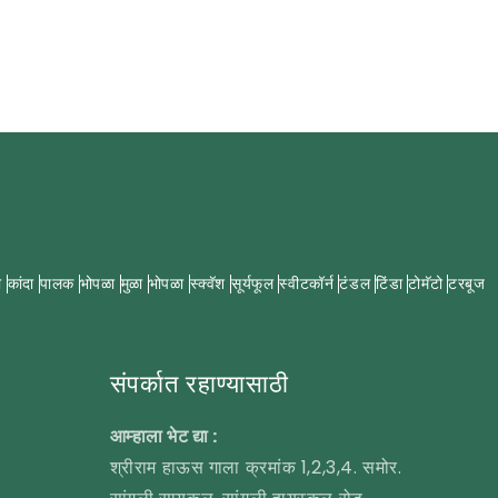
ी
कांदा
पालक
भोपळा
मुळा
भोपळा
स्क्वॅश
सूर्यफूल
स्वीटकॉर्न
टंडल
टिंडा
टोमॅटो
टरबूज
संपर्कात रहाण्यासाठी
आम्हाला भेट द्या :
श्रीराम हाऊस गाला क्रमांक 1,2,3,4. समोर.