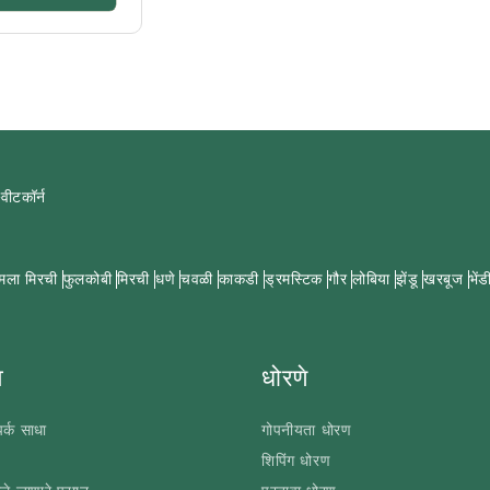
्वीटकॉर्न
मला मिरची
फुलकोबी
मिरची
धणे
चवळी
काकडी
ड्रमस्टिक
गौर
लोबिया
झेंडू
खरबूज
भेंड
े
धोरणे
र्क साधा
गोपनीयता धोरण
शिपिंग धोरण