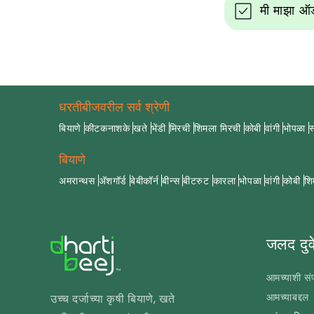
मी माझा ऑर
धरतीबीजवरील सर्व श्रेणी
बियाणे
कीटकनाशके
खते
भेंडी
मिरची
शिमला मिरची
कोबी
वांगी
भोपळा
स
बियाणे
अमरान्थस
अ‍ॅशगॉर्ड
बेबीकॉर्न
बीन्स
बीटरुट
कारला
भोपळा
वांगी
कोबी
शि
जलद दुव
आमच्याशी संप
आमच्याबद्दल
उच्च दर्जाच्या कृषी बियाणे, खते