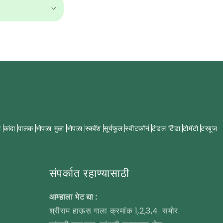
ी
कांदा
पालक
भोपळा
मुळा
भोपळा
स्क्वॅश
सूर्यफूल
स्वीटकॉर्न
टंडल
टिंडा
टोमॅटो
टरबूज
संपर्कात रहाण्यासाठी
आम्हाला भेट द्या :
श्रीराम हाऊस गाला क्रमांक 1,2,3,4. समोर.