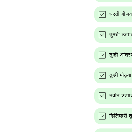
धरती बीजवर
तुमची उत्प
तुम्ही आंतर
तुम्ही मोठ
नवीन उत्पा
डिलिव्हरी 