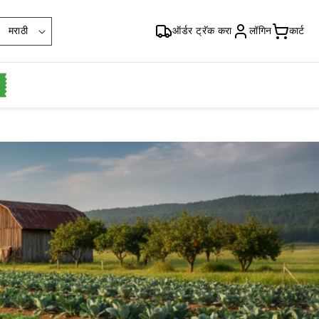
भा
मराठी
ऑर्डर ट्रॅक करा
लॉगिन
कार्ट
षा