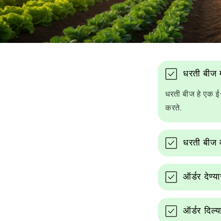
को
धरती बीज 
लॅ
धरती बीज हे एक ई-
प्सि
करते.
ब
ल
धरती बीज 
आ
श
ऑर्डर देण्
य
ऑर्डर दिल्