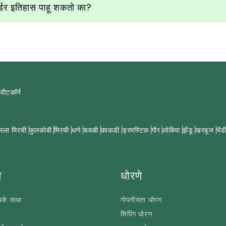
्डर इतिहास पाहू शकतो का?
्वीटकॉर्न
मला मिरची
फुलकोबी
मिरची
धणे
चवळी
काकडी
ड्रमस्टिक
गौर
लोबिया
झेंडू
खरबूज
भेंड
े
धोरणे
र्क साधा
गोपनीयता धोरण
शिपिंग धोरण