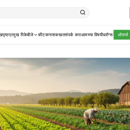
खपृष्ठ
प्रमुख पिके
बीजे
कीटकनाशक
खत
संपर्क करा
आमच्या विषयी
ब्लॉग्स
ऑफर्स