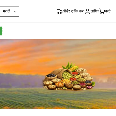
भा
मराठी
ऑर्डर ट्रॅक करा
लॉगिन
कार्ट
षा