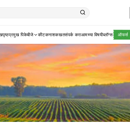
खपृष्ठ
प्रमुख पिके
बीजे
कीटकनाशक
खत
संपर्क करा
आमच्या विषयी
ब्लॉग्स
ऑफर्स