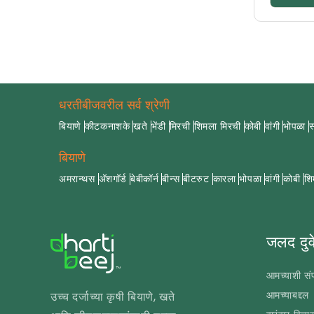
धरतीबीजवरील सर्व श्रेणी
बियाणे
कीटकनाशके
खते
भेंडी
मिरची
शिमला मिरची
कोबी
वांगी
भोपळा
स
बियाणे
अमरान्थस
अ‍ॅशगॉर्ड
बेबीकॉर्न
बीन्स
बीटरुट
कारला
भोपळा
वांगी
कोबी
शि
जलद दुव
आमच्याशी संप
आमच्याबद्दल
उच्च दर्जाच्या कृषी बियाणे, खते