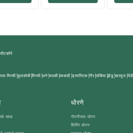
्वीटकॉर्न
मला मिरची
फुलकोबी
मिरची
धणे
चवळी
काकडी
ड्रमस्टिक
गौर
लोबिया
झेंडू
खरबूज
भेंड
े
धोरणे
र्क साधा
गोपनीयता धोरण
शिपिंग धोरण