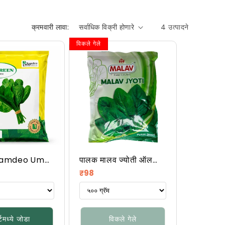
क्रमवारी लावा:
4 उत्पादने
विकले गेले
Namdeo Umaji
पालक मालव ज्योती ऑल
en
ग्रीन
नियमित
₹98
किंमत
्टमध्ये जोडा
विकले गेले