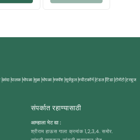
ी
कांदा
पालक
भोपळा
मुळा
भोपळा
स्क्वॅश
सूर्यफूल
स्वीटकॉर्न
टंडल
टिंडा
टोमॅटो
टरबूज
संपर्कात रहाण्यासाठी
आम्हाला भेट द्या :
श्रीराम हाऊस गाला क्रमांक 1,2,3,4. समोर.