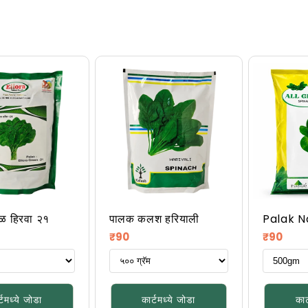
ळ हिरवा २१
पालक कलश हरियाली
Palak 
All Gre
नियमित
नियमित
₹90
₹90
किंमत
किंमत
्टमध्ये जोडा
कार्टमध्ये जोडा
कार