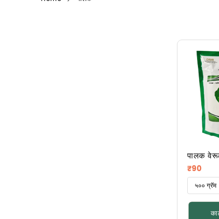
पालक वेरू
नियमित
₹90
किंमत
कार