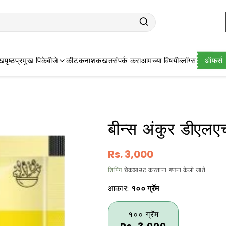
खपृष्ठ
प्रमुख पिके
बीजे
कीटकनाशक
खत
संपर्क करा
आमच्या विषयी
ब्लॉग्स
ऑफर्स
बीन्स अंकुर डीएल
नियमित
Rs. 3,000
किंमत
शिपिंग
चेकआउट करताना गणना केली जाते.
आकार:
१०० ग्रॅम
१०० ग्रॅम