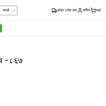
भा
मराठी
ऑर्डर ट्रॅक करा
लॉगिन
कार्ट
षा
एच -८६७