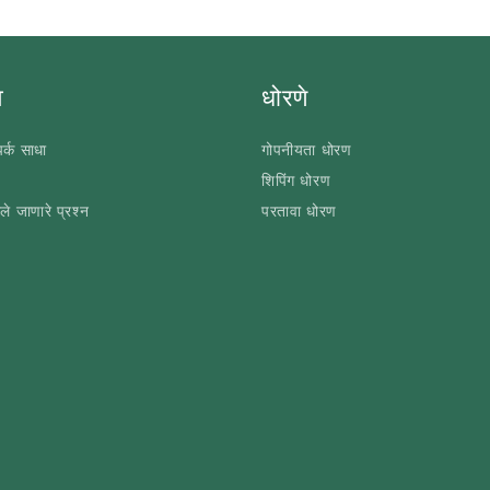
े
धोरणे
र्क साधा
गोपनीयता धोरण
शिपिंग धोरण
ले जाणारे प्रश्न
परतावा धोरण