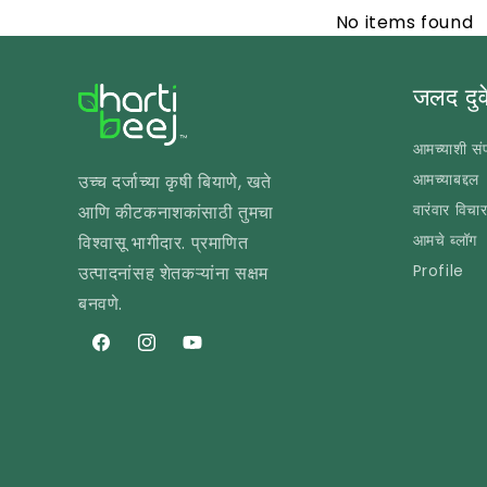
No items found
जलद दुव
आमच्याशी संप
आमच्याबद्दल
उच्च दर्जाच्या कृषी बियाणे, खते
वारंवार विचार
आणि कीटकनाशकांसाठी तुमचा
आमचे ब्लॉग
विश्वासू भागीदार. प्रमाणित
Profile
उत्पादनांसह शेतकऱ्यांना सक्षम
बनवणे.
फेसबुक
इंस्टाग्राम
यूट्यूब