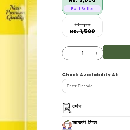
Rs. 3,000
Best Seller
50 gm
Rs. 1,500
प्रमाण
बीन्स
बीन्स
अंकुर
अंकुर
डीएलएच
डीएलएच
-८६७
-८६७
Check Availability At
साठी
साठी
प्रमाण
प्रमाण
कमी
वाढवा.
करा
वर्णन
काळजी टिप्स