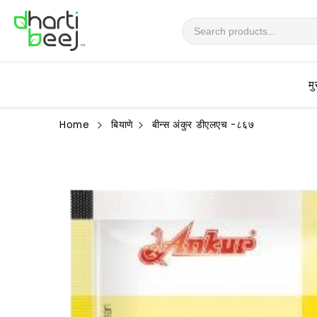
सामग्रीवर
जा
मु
Home
बियाणे
बीन्स अंकुर डीएलएच -८६७
उत्पादन
माहितीवर
जा