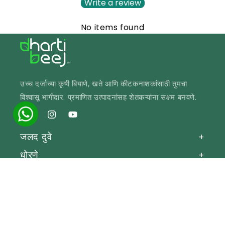
Write a review
No items found
उच्च दर्जाच्या कृषी बियाणे, खते आणि कीटकनाशकांसाठी तुमचा
विश्वासू भागीदार. प्रमाणित उत्पादनांसह शेतकऱ्यांना सक्षम बनवणे.
फेसबुक
इंस्टाग्राम
यूट्यूब
जलद दुवे
+
धोरणे
+
संपर्कात रहाण्यासाठी
+
© 2026 Dhartibeej Bhandar.