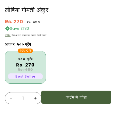
लोबिया गोमती अंकुर
नियमित
Rs. 270
Rs. 450
किंमत
Save ₹180
विक्री
शिपिंग
चेकआउट करताना गणना केली जाते.
किंमत
आकार:
५०० ग्रॅम
40% OFF
५०० ग्रॅम
Rs. 270
Rs. 450
Best Seller
प्रमाण
कार्टमध्ये जोडा
लोबिया
लोबिया
गोमती
गोमती
अंकुर
अंकुर