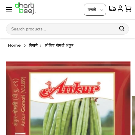
सामग्रीवर
भा
जा
मराठी
षा
Home
बियाणे
लोबिया गोमती अंकुर
उत्पादन
माहितीवर
जा