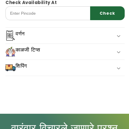
साठी
साठी
Check Availability At
प्रमाण
प्रमाण
Check
कमी
वाढवा.
करा
वर्णन
काळजी टिप्स
शिपिंग
वारंवार विचारले जाणारे प्रश्न